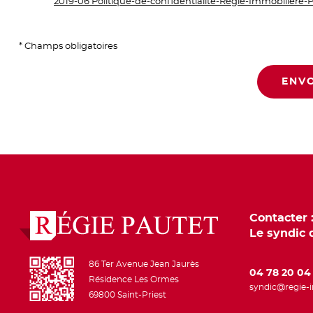
2019-06 Politique-de-confidentialite-Regie-Immobiliere-
* Champs obligatoires
ENV
Contacter 
Le syndic 
86 Ter Avenue Jean Jaurès
04 78 20 04
Résidence Les Ormes
syndic@regie-i
69800
Saint-Priest