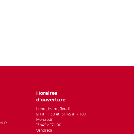
Horaires
d'ouverture
Lundi, Mardi, Jeudi
9H à 11H30 et 13H45 à 17H00
Mercredi
t.fr
13h45 à 17H00
Vendredi