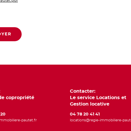
Pautet.pdf
OYER
:
Contacter:
de copropriété
Le service Locations et
Gestion locative
 20
04 78 20 41 41
mmobiliere-pautet.fr
locations@regie-immobiliere-paute